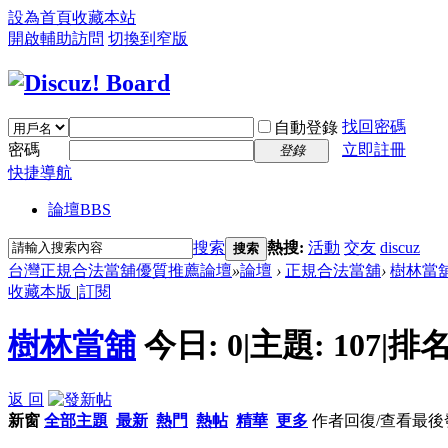
設為首頁
收藏本站
開啟輔助訪問
切換到窄版
找回密碼
自動登錄
密碼
立即註冊
登錄
快捷導航
論壇
BBS
搜索
熱搜:
活動
交友
discuz
搜索
台灣正規合法當舖優質推薦論壇
»
論壇
›
正規合法當舖
›
樹林當
收藏本版
|
訂閱
樹林當舖
今日:
0
|
主題:
107
|
排名
返 回
新窗
全部主題
最新
熱門
熱帖
精華
更多
作者
回復/查看
最後