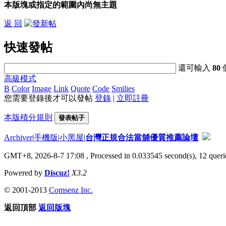
本版塊或指定的範圍內尚無主題
返 回
快速發帖
還可輸入
80
高級模式
B
Color
Image
Link
Quote
Code
Smilies
您需要登錄後才可以發帖
登錄
|
立即註冊
本版積分規則
發表帖子
Archiver
|
手機版
|
小黑屋
|
台灣正規合法當舖優質推薦論壇
GMT+8, 2026-8-7 17:08
, Processed in 0.033545 second(s), 12 querie
Powered by
Discuz!
X3.2
© 2001-2013
Comsenz Inc.
返回頂部
返回版塊