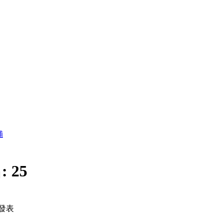
舖
:
25
發表