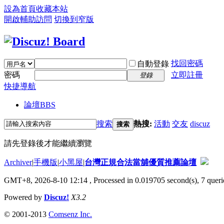
設為首頁
收藏本站
開啟輔助訪問
切換到窄版
找回密碼
自動登錄
密碼
立即註冊
登錄
快捷導航
論壇
BBS
搜索
熱搜:
活動
交友
discuz
搜索
請先登錄後才能繼續瀏覽
Archiver
|
手機版
|
小黑屋
|
台灣正規合法當舖優質推薦論壇
GMT+8, 2026-8-10 12:14
, Processed in 0.019705 second(s), 7 querie
Powered by
Discuz!
X3.2
© 2001-2013
Comsenz Inc.