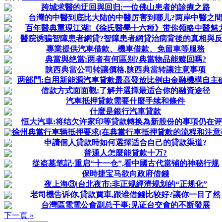
跨城求醫的迂回與回归:一位佛山患者的診療之路
台灣的中醫到底比大陆的中醫厉害到哪儿?两岸中醫之
百年醫典重現江湖!《徐氏醫學十六種》带你领略中醫魅
醫院诱骗智障患者網貸?智障患者網貸治病背後的真相與
專業提供汽車借款、機車借款、免留車等服務
典當與绝當:两者有何區别?典當物品能赎回嗎?
陕西典當公司转讓價格,陕西典當转讓注意事项
两部門:自用新能源汽車貸款最高發放比例由金融機構自主
借款方式面面觀:了解并選擇最适合你的融資途径
汽車抵押貸款需要什麼手续和條件
什麼是銀行汽車貸款
恒大汽車:将结欠许家印等貸款轉换為新股份的事項仍在评
徐州典當行車辆抵押要求(在典當行車抵押貸款的流程和注意
申請個人貸款時如何選擇适合自己的貸款渠道?
普通人怎麼能貸款十万?
從盗墓笔記·重启“十一仓”,看中國古代當铺的神秘行规
保時捷宝马欲向政府借錢
夜上海③|台北夜市:非正规經濟规划的“正规化”
老司機告诉你,貸款買車,跟谁借錢比较好?讓你一目了然
台灣區電電公會副总干事:见证台交會的不断發展
下一頁 »