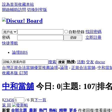
設為首頁
收藏本站
開啟輔助訪問
切換到窄版
找回密碼
自動登錄
密碼
立即註冊
登錄
快捷導航
論壇
BBS
搜索
熱搜:
活動
交友
discuz
搜索
台灣正規合法當舖優質推薦論壇
»
論壇
›
正規合法當舖
›
中和當
收藏本版
|
訂閱
中和當舖
今日:
0
|
主題:
107
|
排名
1
2
3
4
5
6
/ 6 頁
下一頁
返 回
新窗
全部主題
最新
熱門
熱帖
精華
更多
作者
回復/查看
最後