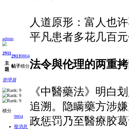
人道原形：富人也许
平凡患者多花几百元
admin
2911
2913
9804
法令與伦理的两重拷
主
帖子
積分
題
管理員
《中醫藥法》明白划
追溯。隐瞒藥方涉嫌
積分
9804
政惩罚乃至醫療胶葛
發消息