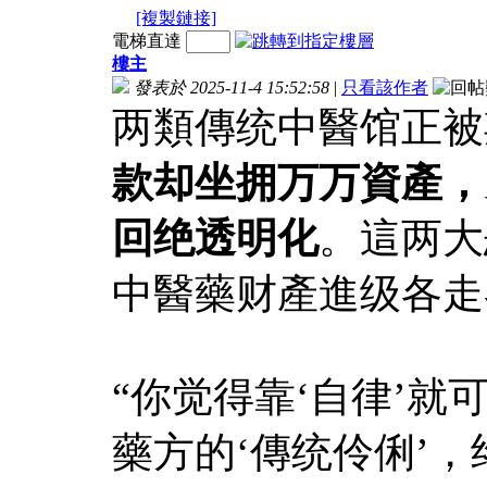
[複製鏈接]
電梯直達
樓主
發表於 2025-11-4 15:52:58
|
只看該作者
两類傳统中醫馆正被
款却坐拥万万資產，
回绝透明化
。這两大
中醫藥财產進级各走
“你觉得靠‘自律’
藥方的‘傳统伶俐’