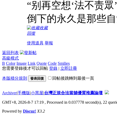
“别再空想‘法不责
倒下的永久是那些自觉
收藏
回復
使用道具
舉報
返回列表
高級模式
B
Color
Image
Link
Quote
Code
Smilies
您需要登錄後才可以回帖
登錄
|
立即註冊
本版積分規則
回帖後跳轉到最後一頁
發表回復
Archiver
|
手機版
|
小黑屋
|
台灣正規合法當舖優質推薦論壇
GMT+8, 2026-8-7 17:19
, Processed in 0.037778 second(s), 22 querie
Powered by
Discuz!
X3.2