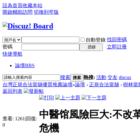
設為首頁
收藏本站
開啟輔助訪問
切換到窄版
找回密碼
自動登錄
密碼
立即註冊
登錄
快捷導航
論壇
BBS
搜索
熱搜:
活動
交友
discuz
搜索
台灣正規合法當舖優質推薦論壇
»
論壇
›
正規合法當舖
›
樹林當
返回列表
中醫馆風險巨大:不改
查看:
1261
|
回復:
0
危機